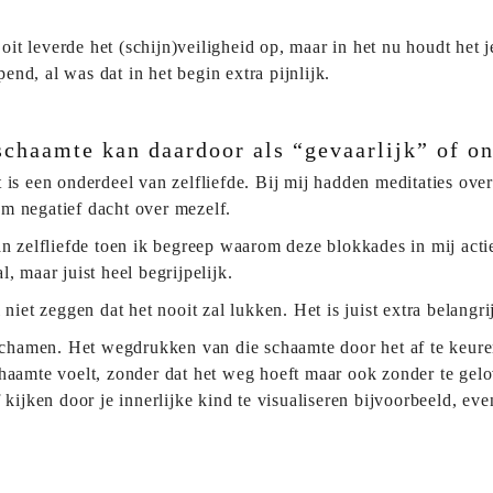
t leverde het (schijn)veiligheid op, maar in het nu houdt het 
nd, al was dat in het begin extra pijnlijk.
 schaamte kan daardoor als “gevaarlijk” of o
is een onderdeel van zelfliefde. Bij mij hadden meditaties over
m negatief dacht over mezelf.
an zelfliefde toen ik begreep waarom deze blokkades in mij act
, maar juist heel begrijpelijk.
 niet zeggen dat het nooit zal lukken. Het is juist extra belangr
 schamen. Het wegdrukken van die schaamte door het af te keuren 
haamte voelt, zonder dat het weg hoeft maar ook zonder te gelo
kijken door je innerlijke kind te visualiseren bijvoorbeeld, even 