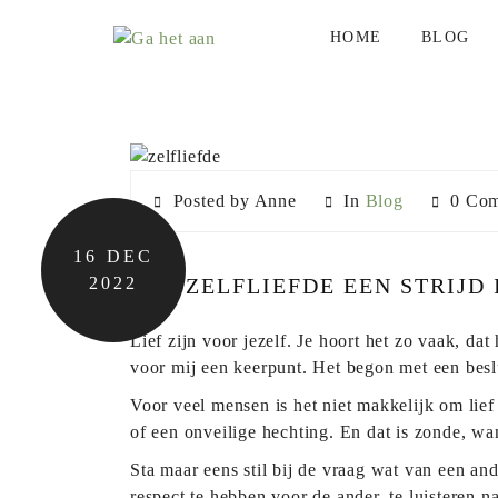
BLOGS
HOME
BLOG
Posted by Anne
In
Blog
0 Com
16
DEC
2022
ALS ZELFLIEFDE EEN STRIJD 
Lief zijn voor jezelf. Je hoort het zo vaak, da
voor mij een keerpunt. Het begon met een beslu
Voor veel mensen is het niet makkelijk om lief
of een onveilige hechting. En dat is zonde, wan
Sta maar eens stil bij de vraag wat van een and
respect te hebben voor de ander, te luisteren n