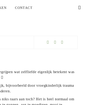
KEN
CONTACT
begrijpen wat zelfliefde eigenlijk betekent was
f
ijk, bijvoorbeeld door vroegkinderlijk trauma
nderen.
is niks raars aan toch? Het is heel normaal om
ste te gunnen, aan te moedigen, mooi te