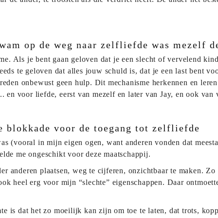
kwam op de weg naar zelfliefde was mezelf d
. Als je bent gaan geloven dat je een slecht of vervelend kin
eds te geloven dat alles jouw schuld is, dat je een last bent vo
 reden onbewust geen hulp. Dit mechanisme herkennen en leren i
. en voor liefde, eerst van mezelf en later van Jay, en ook van 
 blokkade voor de toegang tot zelfliefde
as (vooral in mijn eigen ogen, want anderen vonden dat meestal
oelde me ongeschikt voor deze maatschappij.
r anderen plaatsen, weg te cijferen, onzichtbaar te maken. Zo 
ook heel erg voor mijn “slechte” eigenschappen. Daar ontmoett
 is dat het zo moeilijk kan zijn om toe te laten, dat trots, ko