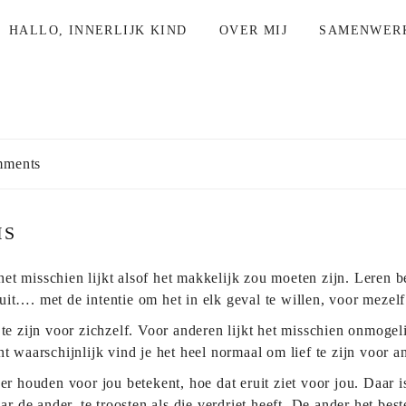
HALLO, INNERLIJK KIND
OVER MIJ
SAMENWER
ments
IS
t het misschien lijkt alsof het makkelijk zou moeten zijn. Leren 
it…. met de intentie om het in elk geval te willen, voor mezel
 te zijn voor zichzelf. Voor anderen lijkt het misschien onmogel
t waarschijnlijk vind je het heel normaal om lief te zijn voor a
er houden voor jou betekent, hoe dat eruit ziet voor jou. Daar 
aar de ander, te troosten als die verdriet heeft. De ander het be