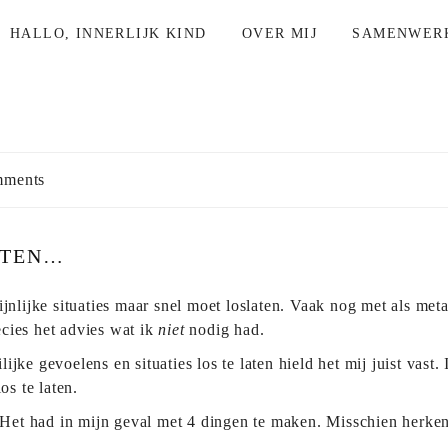
HALLO, INNERLIJK KIND
OVER MIJ
SAMENWER
ments
ATEN…
ijnlijke situaties maar snel moet loslaten. Vaak nog met als met
cies het advies wat ik
niet
nodig had.
jke gevoelens en situaties los te laten hield het mij juist vast
os te laten.
t had in mijn geval met 4 dingen te maken. Misschien herken j