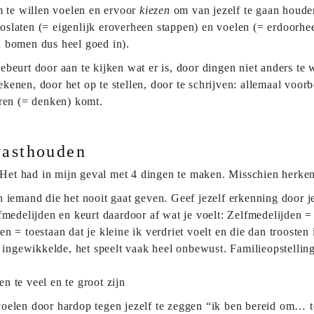
 te willen voelen en ervoor
kiezen
om van jezelf te gaan houde
 loslaten (= eigenlijk eroverheen stappen) en voelen (= erdoorhe
n bomen dus heel goed in).
beurt door aan te kijken wat er is, door dingen niet anders te 
 tekenen, door het op te stellen, door te schrijven: allemaal voo
eren (= denken) komt.
vasthouden
t had in mijn geval met 4 dingen te maken. Misschien herken j
 iemand die het nooit gaat geven. Geef jezelf erkenning door jez
fmedelijden en keurt daardoor af wat je voelt: Zelfmedelijden = gr
n = toestaan dat je kleine ik verdriet voelt en die dan troosten 
en ingewikkelde, het speelt vaak heel onbewust. Familieopstell
n te veel en te groot zijn
oelen door hardop tegen jezelf te zeggen “ik ben bereid om… t