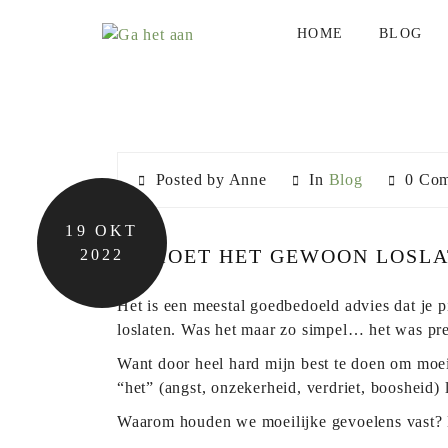
BLOGS
HOME
BLOG
Posted by Anne
In
Blog
0 Com
19
OKT
JE MOET HET GEWOON LOSL
2022
Het is een meestal goedbedoeld advies dat je p
loslaten. Was het maar zo simpel… het was pre
Want door heel hard mijn best te doen om moeili
“het” (angst, onzekerheid, verdriet, boosheid) l
Waarom houden we moeilijke gevoelens vast? He