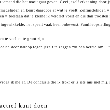
 iemand die het nooit gaat geven. Geef jezelf erkenning door jez
fmedelijden en keurt daardoor af wat je voelt: Zelfmedelijden = gr
n = toestaan dat je kleine ik verdriet voelt en die dan troosten 
en ingewikkelde, het speelt vaak heel onbewust. Familieopstell
n te veel en te groot zijn
oelen door hardop tegen jezelf te zeggen “ik ben bereid om… t
eg ik me af. De conclusie die ik trok: er is iets mis met mij. 
 actief kunt doen