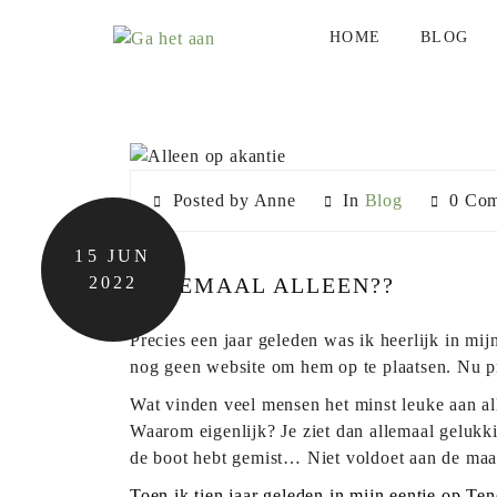
BLOGS
HOME
BLOG
Posted by Anne
In
Blog
0 Com
15
JUN
2022
HELEMAAL ALLEEN??
Precies een jaar geleden was ik heerlijk in mij
nog geen website om hem op te plaatsen. Nu pr
Wat vinden veel mensen het minst leuke aan alle
Waarom eigenlijk? Je ziet dan allemaal gelukki
de boot hebt gemist… Niet voldoet aan de maa
Toen ik tien jaar geleden in mijn eentje op Te