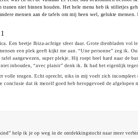
jn tranen niet binnen houden. Het hele menu heb ik stilletjes g
 andere mensen aan de tafels om mij heen wel, gelukte mensen. 
21
ica. Een beetje Ibiza-achtige sfeer daar. Grote dienbladen vol l
e mensen een plek geeft kijkt me aan. “Une personne” zeg ik. Oui
e tafel aangewezen, super plekje. Hij roept heel hard naar de ba
a niet inhouden, “avec plaisir” denk ik. Ik had het eigenlijk te
et volle teugen. Echt oprecht, niks in mij voelt zich incomplee
k de conclusie dat ik mezelf goed heb heropgevoed de afgelope
kind” help ik je op weg in de ontdekkingstocht naar meer verbin