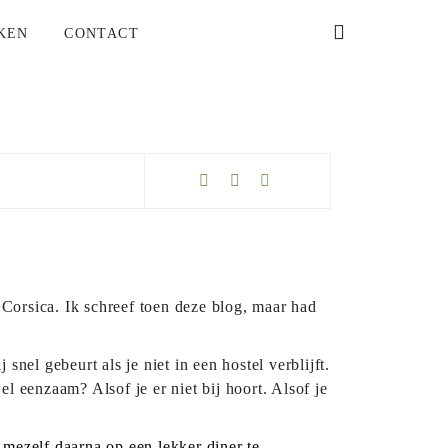
KEN
CONTACT
p Corsica. Ik schreef toen deze blog, maar had
nel gebeurt als je niet in een hostel verblijft.
l eenzaam? Alsof je er niet bij hoort. Alsof je
 mezelf daarna op een lekker diner te