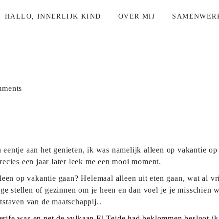
HALLO, INNERLIJK KIND
OVER MIJ
SAMENWER
ments
n eentje aan het genieten, ik was namelijk alleen op vakantie o
ecies een jaar later leek me een mooi moment.
en op vakantie gaan? Helemaal alleen uit eten gaan, wat al vrij s
ge stellen of gezinnen om je heen en dan voel je je misschien we
tstaven van de maatschappij..
nerife was en net de vulkaan El Teide had beklommen besloot ik